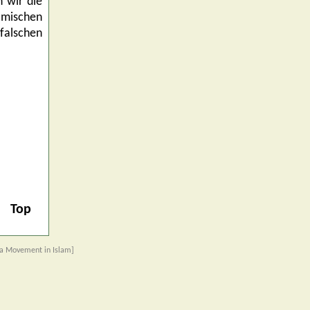
n wir die
amischen
falschen
Top
a Movement in Islam]