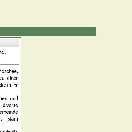
re,
Moschee,
zu einer
ie in ihr
chen und
 diverse
Gemeinde
s „Islam