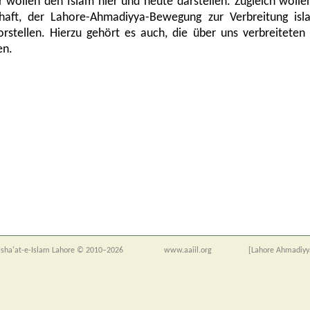
r wollen den Islam hier und heute darstellen. Zugleich wolle
haft, der Lahore-Ahmadiyya-Bewegung zur Verbreitung isl
stellen. Hierzu gehört es auch, die über uns verbreiteten 
en.
sha'at-e-Islam Lahore © 2010–2026
www.aaiil.org
[Lahore Ahmadiyy