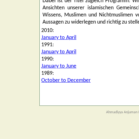
Dabei ist der Titel zugleich Programm: Wi
Ansichten unserer islamischen Gemeinsc
Wissens, Muslimen und Nichtmuslimen vor
Aussagen zu widerlegen und richtig zu stell
2010:
January to April
1991:
January to April
1990:
January to June
1989:
October to December
Ahmadiyya Anjuman I